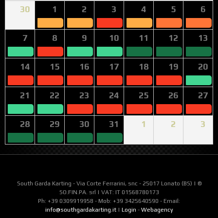
30
1
2
3
4
5
6
7
8
9
10
11
12
13
14
15
16
17
18
19
20
21
22
23
24
25
26
27
28
29
30
31
1
2
3
South Garda Karting - Via Corte Ferrarini, snc - 25017 Lonato (BS) | ©
SO.FIN.PA. srl | VAT: IT 01568780173
Ph: +39 0309919958 - Mob: +39 3425640590 - Email:
info@southgardakarting.it
|
Login
-
Webagency