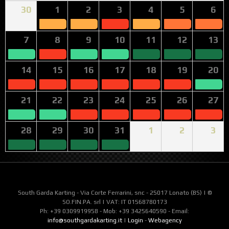
30
1
2
3
4
5
6
7
8
9
10
11
12
13
14
15
16
17
18
19
20
21
22
23
24
25
26
27
28
29
30
31
1
2
3
South Garda Karting - Via Corte Ferrarini, snc - 25017 Lonato (BS) | ©
SO.FIN.PA. srl | VAT: IT 01568780173
Ph: +39 0309919958 - Mob: +39 3425640590 - Email:
info@southgardakarting.it
|
Login
-
Webagency