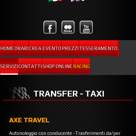
HOME
ORARI
CREA EVENTO
PREZZI
TESSERAMENTO
.
SERVIZI
CONTATTI
SHOP ONLINE
RACING
TRANSFER - TAXI
AXE TRAVEL
Autonoleggio con conducente -Trasferimenti da/per