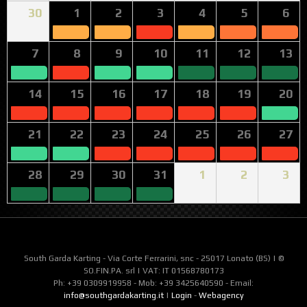
30
1
2
3
4
5
6
7
8
9
10
11
12
13
14
15
16
17
18
19
20
21
22
23
24
25
26
27
28
29
30
31
1
2
3
South Garda Karting - Via Corte Ferrarini, snc - 25017 Lonato (BS) | ©
SO.FIN.PA. srl | VAT: IT 01568780173
Ph: +39 0309919958 - Mob: +39 3425640590 - Email:
info@southgardakarting.it
|
Login
-
Webagency