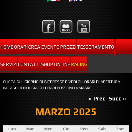
HOME
ORARI
CREA EVENTO
PREZZI
TESSERAMENTO
.
SERVIZI
CONTATTI
SHOP ONLINE
RACING
CLICCA SUL GIORNO DI INTERESSE E VEDI GLI ORARI DI APERTURA
IN CASO DI PIOGGIA GLI ORARI POSSONO VARIARE
« Prec
Succ »
MARZO 2025
Lun
Mar
Mer
Gio
Ven
Sab
Dom