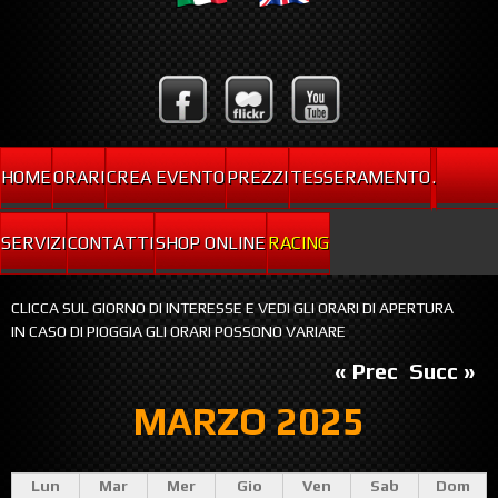
HOME
ORARI
CREA EVENTO
PREZZI
TESSERAMENTO
.
SERVIZI
CONTATTI
SHOP ONLINE
RACING
CLICCA SUL GIORNO DI INTERESSE E VEDI GLI ORARI DI APERTURA
IN CASO DI PIOGGIA GLI ORARI POSSONO VARIARE
« Prec
Succ »
MARZO 2025
Lun
Mar
Mer
Gio
Ven
Sab
Dom