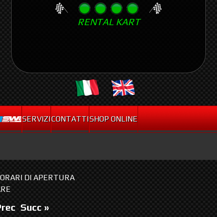
Skip
RENTAL KART
to
main
content
.
SERVIZI
CONTATTI
SHOP ONLINE
I ORARI DI APERTURA
ARE
Prec
Succ »