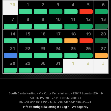
30
1
2
3
4
5
6
7
8
9
10
11
12
13
14
15
16
17
18
19
20
21
22
23
24
25
26
27
28
29
30
31
1
2
3
South Garda Karting - Via Corte Ferrarini, snc - 25017 Lonato (BS) | ©
SO.FIN.PA. srl | VAT: IT 01568780173
Ph: +39 0309919958 - Mob: +39 3425640590 - Email:
info@southgardakarting.it
|
Login
-
Webagency