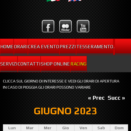
HOME
ORARI
CREA EVENTO
PREZZI
TESSERAMENTO
.
SERVIZI
CONTATTI
SHOP ONLINE
RACING
CLICCA SUL GIORNO DI INTERESSE E VEDI GLI ORARI DI APERTURA
IN CASO DI PIOGGIA GLI ORARI POSSONO VARIARE
« Prec
Succ »
GIUGNO 2023
Lun
Mar
Mer
Gio
Ven
Sab
Dom