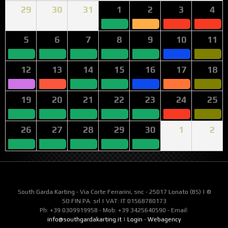
29
30
31
1
2
3
4
5
6
7
8
9
10
11
12
13
14
15
16
17
18
19
20
21
22
23
24
25
26
27
28
29
30
1
2
South Garda Karting - Via Corte Ferrarini, snc - 25017 Lonato (BS) | ©
SO.FIN.PA. srl | VAT: IT 01568780173
Ph: +39 0309919958 - Mob: +39 3425640590 - Email:
info@southgardakarting.it
|
Login
-
Webagency