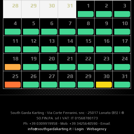
28
29
30
31
1
2
3
4
5
6
7
8
9
10
11
12
13
14
15
16
17
18
19
20
21
22
23
24
25
26
27
28
29
30
31
South Garda Karting - Via Corte Ferrarini, snc - 25017 Lonato (BS) | ©
SO.FIN.PA. srl | VAT: IT 01568780173
Ph: +39 0309919958 - Mob: +39 3425640590 - Email:
info@southgardakarting.it
|
Login
-
Webagency