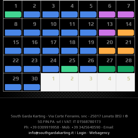
1
2
3
4
5
6
7
8
9
10
11
12
13
14
15
16
17
18
19
20
21
22
23
24
25
26
27
28
29
30
1
2
3
4
5
South Garda Karting - Via Corte Ferrarini, snc - 25017 Lonato (BS) | ©
SO.FIN.PA. srl | VAT: IT 01568780173
Ph: +39 0309919958 - Mob: +39 3425640590 - Email:
info@southgardakarting.it
|
Login
-
Webagency