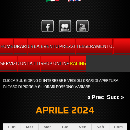
HOME
ORARI
CREA EVENTO
PREZZI
TESSERAMENTO
.
SERVIZI
CONTATTI
SHOP ONLINE
RACING
CLICCA SUL GIORNO DI INTERESSE E VEDI GLI ORARI DI APERTURA
IN CASO DI PIOGGIA GLI ORARI POSSONO VARIARE
« Prec
Succ »
APRILE 2024
Lun
Mar
Mer
Gio
Ven
Sab
Dom