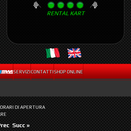
Skip
RENTAL KART
to
main
content
.
SERVIZI
CONTATTI
SHOP ONLINE
I ORARI DI APERTURA
ARE
Prec
Succ »