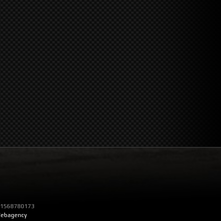
T 01568780173
ebagency