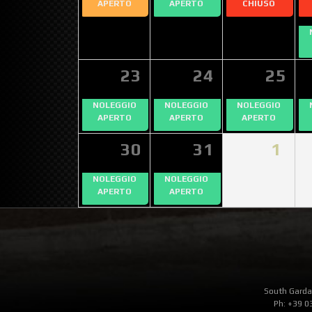
APERTO
APERTO
CHIUSO
23
24
25
NOLEGGIO
NOLEGGIO
NOLEGGIO
APERTO
APERTO
APERTO
30
31
1
NOLEGGIO
NOLEGGIO
APERTO
APERTO
South Garda 
Ph: +39 0