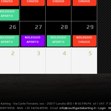
CHIUSO
CHIUSO
CHIUSO
CHIUSO
NOLEGGIO
APERTO
26
27
28
29
NOLEGGIO
NOLEGGIO
NOLEGGIO
NOLEGGIO
APERTO
APERTO
APERTO
CHIUSO
2
3
4
5
Karting - Via Corte Ferrarini, snc - 25017 Lonato (BS) | © SO.FIN.PA. srl | VAT: I
309919958 - Mob: +39 3425640590 - Email:
info@southgardakarting.it
|
Login
-
W