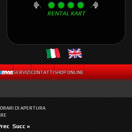
Skip
RENTAL KART
to
main
content
.
SERVIZI
CONTATTI
SHOP ONLINE
I ORARI DI APERTURA
ARE
Prec
Succ »