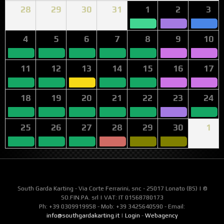
28
29
30
31
1
2
3
4
5
6
7
8
9
10
11
12
13
14
15
16
17
18
19
20
21
22
23
24
25
26
27
28
29
30
1
South Garda Karting - Via Corte Ferrarini, snc - 25017 Lonato (BS) | ©
SO.FIN.PA. srl | VAT: IT 01568780173
Ph: +39 0309919958 - Mob: +39 3425640590 - Email:
info@southgardakarting.it
|
Login
-
Webagency