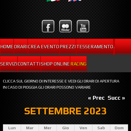
HOME
ORARI
CREA EVENTO
PREZZI
TESSERAMENTO
.
SERVIZI
CONTATTI
SHOP ONLINE
RACING
CLICCA SUL GIORNO DI INTERESSE E VEDI GLI ORARI DI APERTURA
IN CASO DI PIOGGIA GLI ORARI POSSONO VARIARE
« Prec
Succ »
SETTEMBRE 2023
Lun
Mar
Mer
Gio
Ven
Sab
Dom