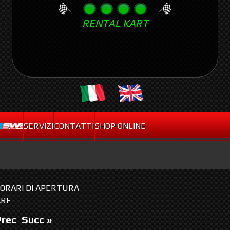
Skip
RENTAL KART
to
main
content
.
SERVIZI
CONTATTI
SHOP ONLINE
I ORARI DI APERTURA
ARE
Prec
Succ »