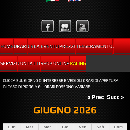
HOME
ORARI
CREA EVENTO
PREZZI
TESSERAMENTO
.
SERVIZI
CONTATTI
SHOP ONLINE
RACING
CLICCA SUL GIORNO DI INTERESSE E VEDI GLI ORARI DI APERTURA
IN CASO DI PIOGGIA GLI ORARI POSSONO VARIARE
« Prec
Succ »
GIUGNO 2026
Lun
Mar
Mer
Gio
Ven
Sab
Dom