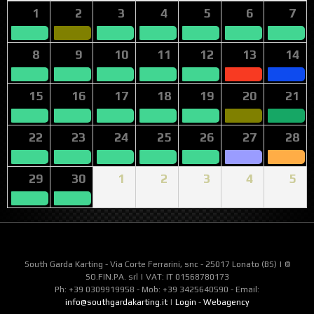
1
2
3
4
5
6
7
8
9
10
11
12
13
14
15
16
17
18
19
20
21
22
23
24
25
26
27
28
29
30
1
2
3
4
5
South Garda Karting - Via Corte Ferrarini, snc - 25017 Lonato (BS) | ©
SO.FIN.PA. srl | VAT: IT 01568780173
Ph: +39 0309919958 - Mob: +39 3425640590 - Email:
info@southgardakarting.it
|
Login
-
Webagency